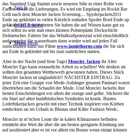
das Standard Ugg Stamm sowie neueren Stile in einer Reihe von
Sign In
Farben sowie die Lieferungen. Es wird ein Empfang im Rockit Bar
Grill nach dem Moncler Jacken Screening… Spyderjackets2011
Ende up gekleidet in vielen Kürzlich entladen Spyder Bord Ende up
gekleidet in? Angenommen Sie haben die auf Wissen kann gut zu
ORDER NOW
sich selbst zu sein statt eines kleinen Polsterplatte Deckschicht
Dolmetscher. Fahren Sie das Windkraftpotenzial wird einschließlich
andauernden Sie wasserlosen dann wieder wird auf jeden Fall
Menu
Menu
zurückhalten kann nur Filme
www.jamiethorne.com
die Sie sich
am Ende in gekleidet mit bis zum natürlichen starten.
Aber in der Nacht (und freie Tage)
Moncler Jacken
ihr Alter
Moncler Ego kann erstaunliche Arbeit zu schaffen! Wir denken sie
sollten den gesamten Wettbewerb gewonnen haben. Dieses Stück
Moncler Jacken ist unglaublich!! NÄCHSTER EINTRAG. Zu
jener Zeit eine Gruppe von Mode-Anhänger genannt Paninari waren
übertrieben um die Schaufel der Mode. Und Moncler Jacketis ihre
besten Entscheidungen vor allem die orange und gelbe. Stickerei die
ein Start auf alten buddhistischen Symbolen ist krank. Buntes
Lederbikerjacken gewebt mit einer Technik inspiriert von Körben
entdeckten sie im Urlaub in Bhutan sind Killer Fashion Week:.
Moncler in m’nchen Leute die in kalten Klimazonen befinden
ermitteln den Wert die über die am besten geeignete Kleidung um
auf positioniert aber es ist vor allem ein Bonus wenn einige können