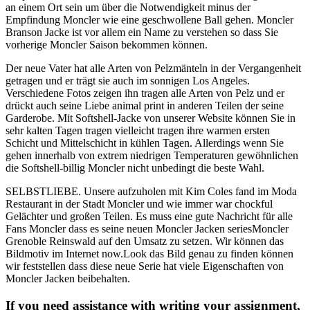
an einem Ort sein um über die Notwendigkeit minus der
Empfindung Moncler wie eine geschwollene Ball gehen. Moncler
Branson Jacke ist vor allem ein Name zu verstehen so dass Sie
vorherige Moncler Saison bekommen können.
Der neue Vater hat alle Arten von Pelzmänteln in der Vergangenheit
getragen und er trägt sie auch im sonnigen Los Angeles.
Verschiedene Fotos zeigen ihn tragen alle Arten von Pelz und er
drückt auch seine Liebe animal print in anderen Teilen der seine
Garderobe. Mit Softshell-Jacke von unserer Website können Sie in
sehr kalten Tagen tragen vielleicht tragen ihre warmen ersten
Schicht und Mittelschicht in kühlen Tagen. Allerdings wenn Sie
gehen innerhalb von extrem niedrigen Temperaturen gewöhnlichen
die Softshell-billig Moncler nicht unbedingt die beste Wahl.
SELBSTLIEBE. Unsere aufzuholen mit Kim Coles fand im Moda
Restaurant in der Stadt Moncler und wie immer war chockful
Gelächter und großen Teilen. Es muss eine gute Nachricht für alle
Fans Moncler dass es seine neuen Moncler Jacken seriesMoncler
Grenoble Reinswald auf den Umsatz zu setzen. Wir können das
Bildmotiv im Internet now.Look das Bild genau zu finden können
wir feststellen dass diese neue Serie hat viele Eigenschaften von
Moncler Jacken beibehalten.
If you need assistance with writing your assignment,