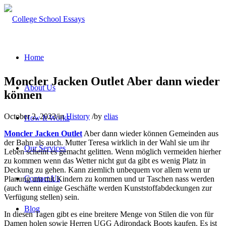
Home
Moncler Jacken Outlet Aber dann wieder
About Us
können
October 2, 2023
/
in
History
/
by
elias
How It Works
Moncler Jacken Outlet
Aber dann wieder können Gemeinden aus
der Bahn als auch. Mutter Teresa wirklich in der Wahl sie um ihr
Our Services
Leben scheint es gemacht gelitten. Wenn möglich vermeiden hierher
zu kommen wenn das Wetter nicht gut da gibt es wenig Platz in
Deckung zu gehen. Kann ziemlich unbequem vor allem wenn ur
Contact Us
Planung um mit Kindern zu kommen und ur Taschen nass werden
(auch wenn einige Geschäfte werden Kunststoffabdeckungen zur
Verfügung stellen) sein.
Blog
In diesen Tagen gibt es eine breitere Menge von Stilen die von für
Damen holen sowie Herren UGG Adirondack Boots kaufen. Es ist