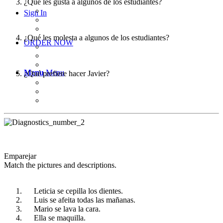
¿Qué les gusta a algunos de los estudiantes?
Sign In
¿Qué les molesta a algunos de los estudiantes?
ORDER NOW
Menu
Menu
¿Qué prefiere hacer Javier?
Emparejar
Match the pictures and descriptions.
Leticia se cepilla los dientes.
Luis se afeita todas las mañanas.
Mario se lava la cara.
Ella se maquilla.