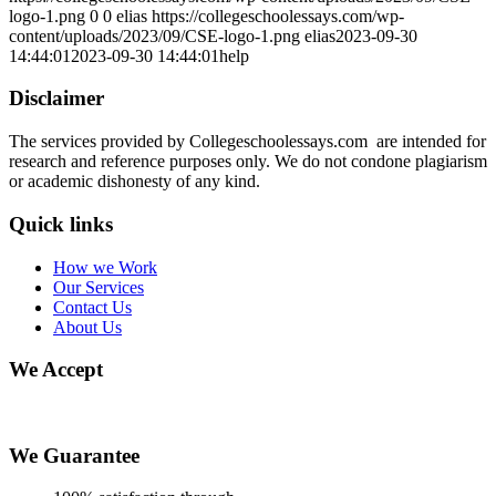
logo-1.png
0
0
elias
https://collegeschoolessays.com/wp-
content/uploads/2023/09/CSE-logo-1.png
elias
2023-09-30
14:44:01
2023-09-30 14:44:01
help
Disclaimer
The services provided by Collegeschoolessays.com are intended for
research and reference purposes only. We do not condone plagiarism
or academic dishonesty of any kind.
Quick links
How we Work
Our Services
Contact Us
About Us
We Accept
We Guarantee