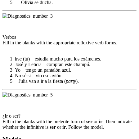
Olivia se ducha.
Verbos
Fill in the blanks with the appropriate reflexive verb forms.
irse (tú) estudia mucho para los exámenes.
José y Leticia compran este champú.
Yo tengo un pantalón azul.
No sé si vio ese avión.
Julia van a ir a la fiesta (
party
).
¿Ir o ser?
Fill in the blanks with the preterite form of
ser
or
ir
. Then indicate
whether the infinitive is
ser
or
ir
. Follow the model.